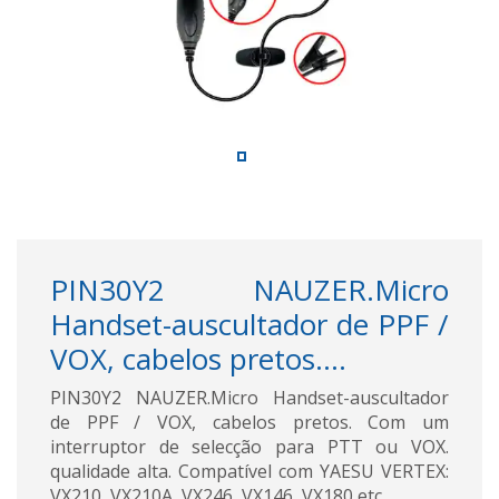
PIN30Y2 NAUZER.Micro
Handset-auscultador de PPF /
VOX, cabelos pretos....
PIN30Y2 NAUZER.Micro Handset-auscultador
de PPF / VOX, cabelos pretos. Com um
interruptor de selecção para PTT ou VOX.
qualidade alta. Compatível com YAESU VERTEX:
VX210, VX210A, VX246, VX146, VX180 etc ..