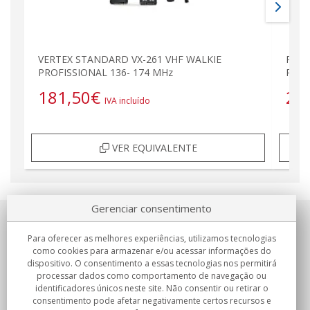
VERTEX STANDARD VX-261 VHF WALKIE
PROF
PROFISSIONAL 136- 174 MHz
PRES
181,50
€
22
IVA incluído
VER EQUIVALENTE
Gerenciar consentimento
Sobre nosotros
Para oferecer as melhores experiências, utilizamos tecnologias
como cookies para armazenar e/ou acessar informações do
Compromissos
dispositivo. O consentimento a essas tecnologias nos permitirá
processar dados como comportamento de navegação ou
identificadores únicos neste site. Não consentir ou retirar o
Compras
consentimento pode afetar negativamente certos recursos e