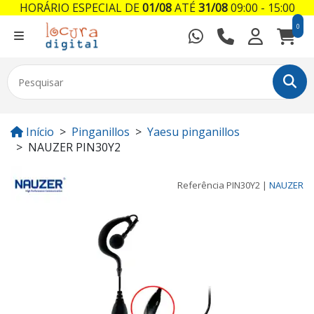
HORÁRIO ESPECIAL DE
01/08
ATÉ
31/08
09:00 - 15:00
0
Início
Pinganillos
Yaesu pinganillos
NAUZER PIN30Y2
Referência
PIN30Y2
|
NAUZER