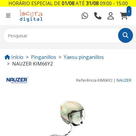
HORÁRIO ESPECIAL DE
01/08
ATÉ
31/08
09:00 - 15:00
0
Início
Pinganillos
Yaesu pinganillos
NAUZER KIM66Y2
Referência
KIM66Y2
|
NAUZER