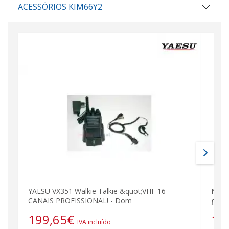
ACESSÓRIOS KIM66Y2
YAESU VX351 Walkie Talkie &quot;VHF 16
Nauz
CANAIS PROFISSIONAL! - Dom
guia
199,65
€
10
IVA incluído