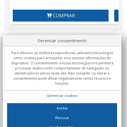
COMPRAR
Gerenciar consentimento
Sobre nosotros
Para oferecer as melhores experiências, utilizamos tecnologias
como cookies para armazenar e/ou acessar informações do
Compromissos
dispositivo. O consentimento a essas tecnologias nos permitirá
processar dados como comportamento de navegação ou
identificadores únicos neste site. Não consentir ou retirar o
Compras
consentimento pode afetar negativamente certos recursos e
funções.
Colectivos
Gerenciar cookies
Parceiros
Informação
Aceitar
Recusar