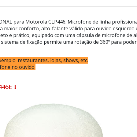
NAL para Motorola CLP446. Microfone de linha profissional,
a maior conforto, alto-falante válido para ouvido esquerdo 
eto e prático, equipado com uma cápsula de microfone de al
seu sistema de fixação permite uma rotação de 360º para pod
emplo: restaurantes, lojas, shows, etc.
 fone no ouvido.
46E !!