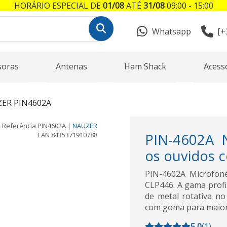
HORÁRIO ESPECIAL DE
01/08
ATÉ
31/08
09:00 - 15:00
Whatsapp
[+
soras
Antenas
Ham Shack
Acess
ER PIN4602A
Referência
PIN4602A
|
NAUZER
EAN
8435371910788
PIN-4602A 
os ouvidos 
PIN-4602A Microfone
CLP446. A gama profi
de metal rotativa no
com goma para maior 
5,0
(
1
)