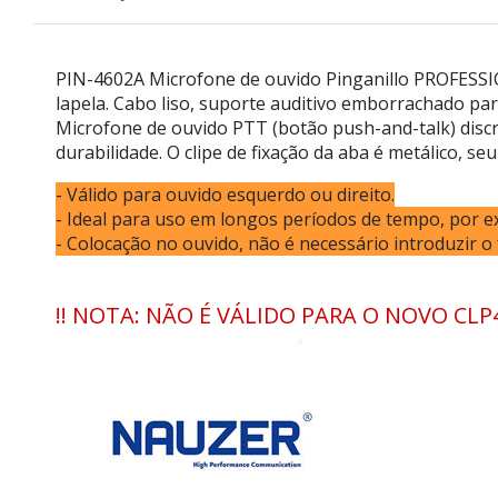
PIN-4602A Microfone de ouvido Pinganillo PROFESSIO
lapela. Cabo liso, suporte auditivo emborrachado par
Microfone de ouvido PTT (botão push-and-talk) discr
durabilidade. O clipe de fixação da aba é metálico, 
- Válido para ouvido esquerdo ou direito.
- Ideal para uso em longos períodos de tempo, por ex
- Colocação no ouvido, não é necessário introduzir o
!! NOTA: NÃO É VÁLIDO PARA O NOVO CLP4