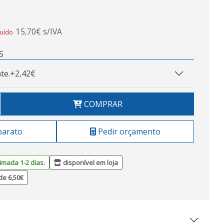
15,70€ s/IVA
luído
S
te.
+2,42€
COMPRAR
barato
Pedir orçamento
imada 1-2 dias.
disponível em loja
de 6,50€