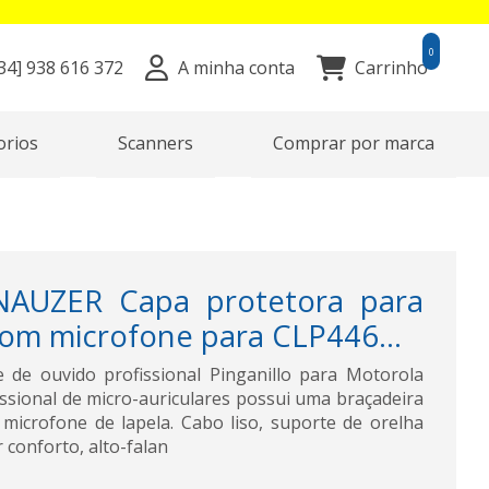
0
34]
938 616 372
A minha conta
Carrinho
orios
Scanners
Comprar por marca
NAUZER Capa protetora para
com microfone para CLP446...
 de ouvido profissional Pinganillo para Motorola
ssional de micro-auriculares possui uma braçadeira
 microfone de lapela. Cabo liso, suporte de orelha
conforto, alto-falan