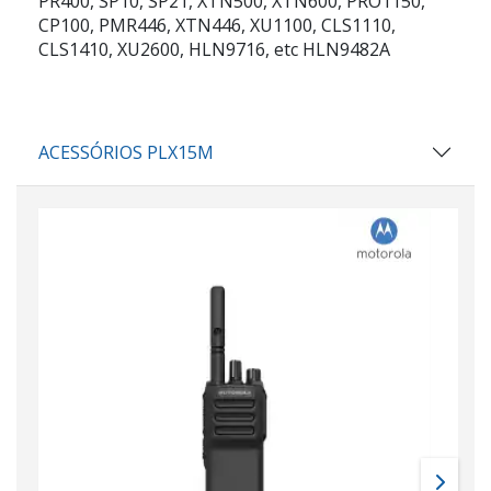
PR400, SP10, SP21, XTN500, XTN600, PRO1150,
CP100, PMR446, XTN446, XU1100, CLS1110,
CLS1410, XU2600, HLN9716, etc HLN9482A
ACESSÓRIOS PLX15M