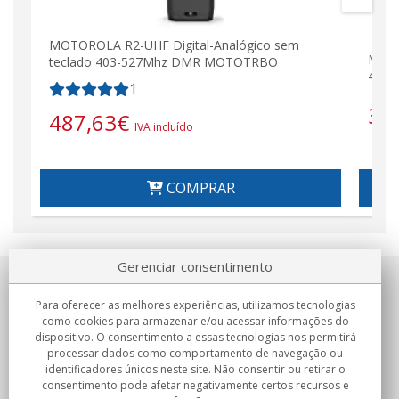
MOTOROLA R2-UHF Digital-Analógico sem
MOTO
teclado 403-527Mhz DMR MOTOTRBO
403-
1
38
487,63
€
IVA incluído
COMPRAR
Gerenciar consentimento
Sobre nosotros
Para oferecer as melhores experiências, utilizamos tecnologias
como cookies para armazenar e/ou acessar informações do
Compromissos
dispositivo. O consentimento a essas tecnologias nos permitirá
processar dados como comportamento de navegação ou
identificadores únicos neste site. Não consentir ou retirar o
Compras
consentimento pode afetar negativamente certos recursos e