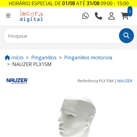
HORÁRIO ESPECIAL DE
01/08
ATÉ
31/08
09:00 - 15:00
0
Início
Pinganillos
Pinganillos motorola
NAUZER PLX15M
Referência
PLX15M
|
NAUZER