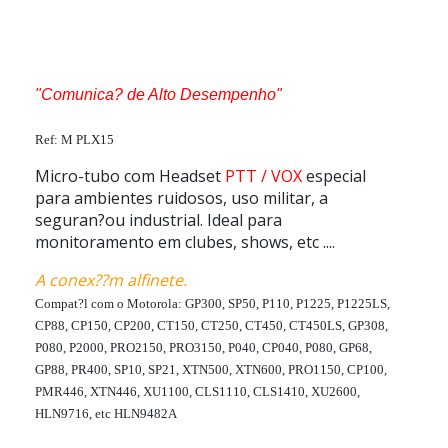
"Comunica? de Alto Desempenho"
Ref: M PLX15
Micro-tubo com Headset
PTT / VOX
especial
para ambientes ruidosos, uso militar, a
seguran?ou industrial. Ideal para
monitoramento em clubes, shows, etc ....
A conex??m alfinete.
Compat?l com o Motorola: GP300, SP50, P110, P1225, P1225LS,
CP88, CP150, CP200, CT150, CT250, CT450, CT450LS, GP308,
P080, P2000, PRO2150, PRO3150, P040, CP040, P080, GP68,
GP88, PR400, SP10, SP21, XTN500, XTN600, PRO1150, CP100,
PMR446, XTN446, XU1100, CLS1110, CLS1410, XU2600,
HLN9716, etc HLN9482A