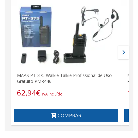
MAAS PT-375 Walkie Talkie Profissional de Uso
MAAS
Gratuito PMR446
Profi
62,94
€
12
IVA incluído
COMPRAR