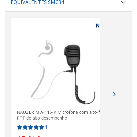
EQUIVALENTES SMC34
NAUZER MIA-115-K Microfone com alto-falante
Micr
PTT de alto desempenho
RANG
4