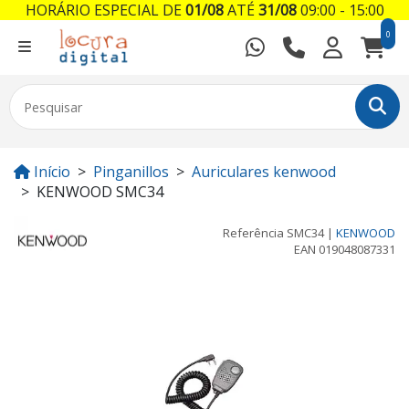
HORÁRIO ESPECIAL DE
01/08
ATÉ
31/08
09:00 - 15:00
0
Início
Pinganillos
Auriculares kenwood
KENWOOD SMC34
Referência
SMC34
|
KENWOOD
EAN
019048087331