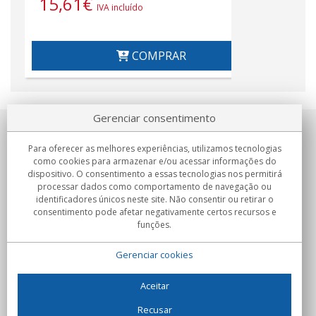
15,61
€
27
IVA incluído
COMPRAR
Gerenciar consentimento
Sobre nosotros
Para oferecer as melhores experiências, utilizamos tecnologias
como cookies para armazenar e/ou acessar informações do
Compromissos
dispositivo. O consentimento a essas tecnologias nos permitirá
processar dados como comportamento de navegação ou
identificadores únicos neste site. Não consentir ou retirar o
Compras
consentimento pode afetar negativamente certos recursos e
funções.
Colectivos
Gerenciar cookies
Parceiros
Informação
Aceitar
Recusar