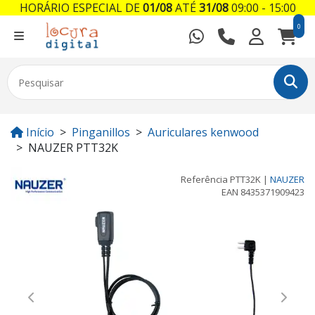
HORÁRIO ESPECIAL DE
01/08
ATÉ
31/08
09:00 - 15:00
0
Início
Pinganillos
Auriculares kenwood
NAUZER PTT32K
Referência
PTT32K
|
NAUZER
EAN
8435371909423
Previous
Next