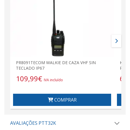
PR8091TECOM WALKIE DE CAZA VHF SIN
Kenwo
TECLADO IP67
PMR
109,99
€
65
IVA incluído
COMPRAR
AVALIAÇÕES PTT32K