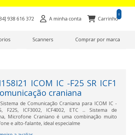
0
34]
938 616 372
A minha conta
Carrinho
orios
Scanners
Comprar por marca
158I21 ICOM IC -F25 SR ICF1
comunicação craniana
Sistema de Comunicação Craniana para ICOM IC -
, F22S, ICF3002, ICF4002, ETC ... Sistema de
na, Microfone Craniano é uma combinação muito
fone e alto-falante, ideal especialme
imeiro a avaliar