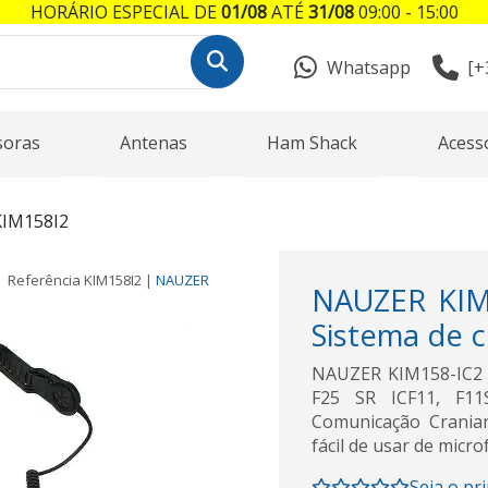
HORÁRIO ESPECIAL DE
01/08
ATÉ
31/08
09:00 - 15:00
Whatsapp
[+
soras
Antenas
Ham Shack
Acess
IM158I2
Referência
KIM158I2
|
NAUZER
NAUZER KIM
Sistema de 
NAUZER KIM158-IC2 
F25 SR ICF11, F11S
Comunicação Crania
fácil de usar de micro
Seja o pr