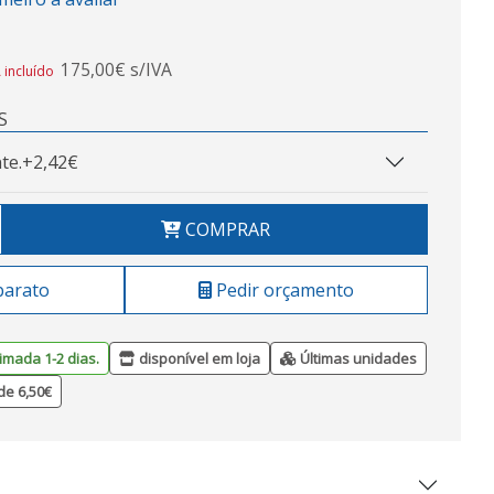
175,00€ s/IVA
 incluído
S
te.
+2,42€
COMPRAR
barato
Pedir orçamento
imada 1-2 dias.
disponível em loja
Últimas unidades
de 6,50€