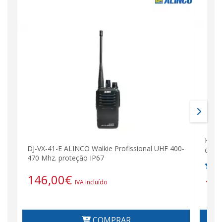
K-PO
DJ-VX-41-E ALINCO Walkie Profissional UHF 400-
cana
470 Mhz. proteção IP67
146,00
€
14
IVA incluído
COMPRAR