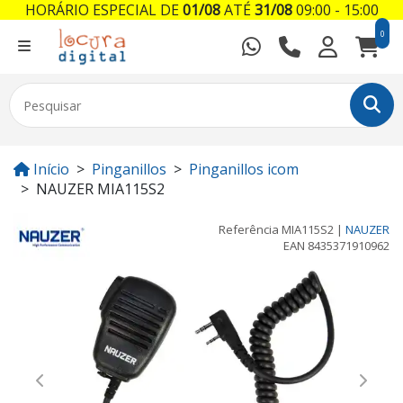
HORÁRIO ESPECIAL DE
01/08
ATÉ
31/08
09:00 - 15:00
0
Início
Pinganillos
Pinganillos icom
NAUZER MIA115S2
Referência
MIA115S2
|
NAUZER
EAN
8435371910962
Previous
Next