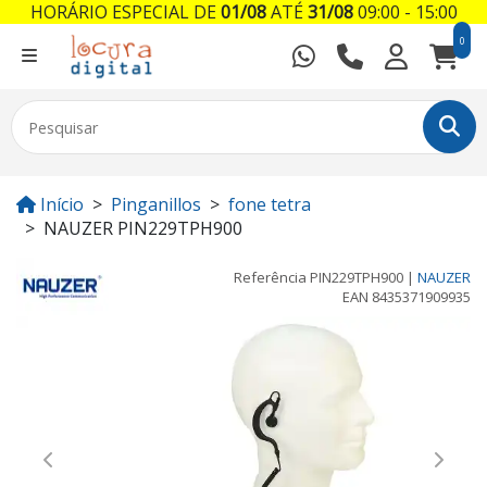
HORÁRIO ESPECIAL DE
01/08
ATÉ
31/08
09:00 - 15:00
0
Início
Pinganillos
fone tetra
NAUZER PIN229TPH900
Referência
PIN229TPH900
|
NAUZER
EAN
8435371909935
Previous
Next