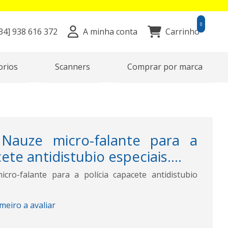
0
34]
938 616 372
A minha conta
Carrinho
orios
Scanners
Comprar por marca
Nauze micro-falante para a
ete antidistubio especiais....
ro-falante para a polícia capacete antidistubio
imeiro a avaliar