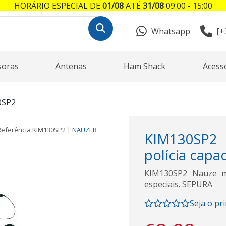
HORÁRIO ESPECIAL DE
01/08
ATÉ
31/08
09:00 - 15:00
Whatsapp
[+
soras
Antenas
Ham Shack
Acess
0SP2
Referência
KIM130SP2
|
NAUZER
KIM130SP2 
polícia capac
KIM130SP2 Nauze mic
especiais. SEPURA
Seja o pr