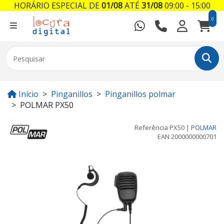
HORÁRIO ESPECIAL DE
01/08
ATÉ
31/08
09:00 - 15:00
0
Início
Pinganillos
Pinganillos polmar
POLMAR PX50
Referência
PX50
|
POLMAR
EAN
2000000000701