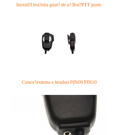
Inoxid?l bra?eira girat? de a?
Bot?PTT porte.
Conex?externa e headset PIN09 PIN10