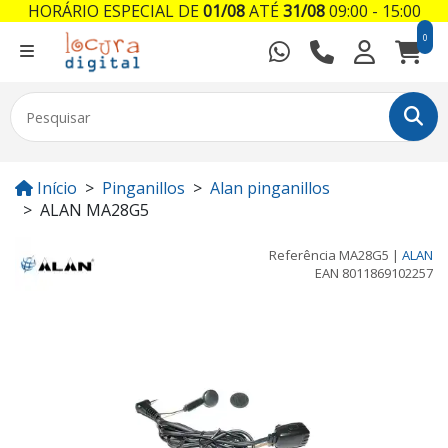
HORÁRIO ESPECIAL DE
01/08
ATÉ
31/08
09:00 - 15:00
0
Início
Pinganillos
Alan pinganillos
ALAN MA28G5
Referência
MA28G5
|
ALAN
EAN
8011869102257