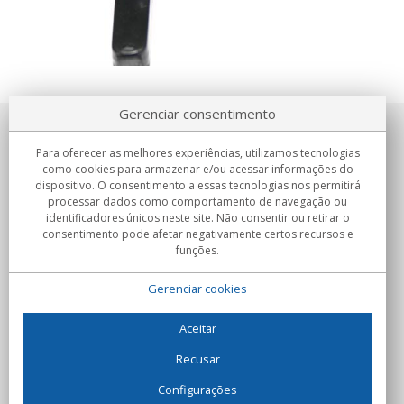
Gerenciar consentimento
Sobre nosotros
Para oferecer as melhores experiências, utilizamos tecnologias
como cookies para armazenar e/ou acessar informações do
Compromissos
dispositivo. O consentimento a essas tecnologias nos permitirá
processar dados como comportamento de navegação ou
identificadores únicos neste site. Não consentir ou retirar o
Compras
consentimento pode afetar negativamente certos recursos e
funções.
Colectivos
Gerenciar cookies
Parceiros
Informação
Aceitar
Recusar
Configurações
C/Flassaders, 13, Nave 6, 08130 Santa Perpètua de Mogoda