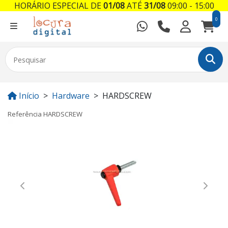
HORÁRIO ESPECIAL DE
01/08
ATÉ
31/08
09:00 - 15:00
0
Início
Hardware
HARDSCREW
Referência
HARDSCREW
Previous
Next