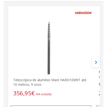
Mast
até 
Telescópica de alumínio Mast HARD10M9T até
10 metros, 9 voos
27
356,95
€
IVA incluído