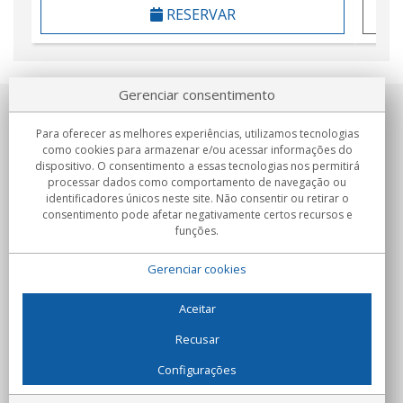
RESERVAR
Gerenciar consentimento
Sobre nosotros
Para oferecer as melhores experiências, utilizamos tecnologias
como cookies para armazenar e/ou acessar informações do
Compromissos
dispositivo. O consentimento a essas tecnologias nos permitirá
processar dados como comportamento de navegação ou
identificadores únicos neste site. Não consentir ou retirar o
Compras
consentimento pode afetar negativamente certos recursos e
funções.
Colectivos
Gerenciar cookies
Parceiros
Informação
Aceitar
Recusar
Configurações
C/Flassaders, 13, Nave 6, 08130 Santa Perpètua de Mogoda
(Barcelona) - Espanha