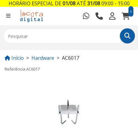
HORÁRIO ESPECIAL DE
01/08
ATÉ
31/08
09:00 - 15:00
0
Início
Hardware
AC6017
Referência
AC6017