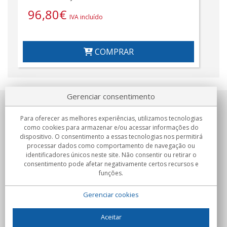
96,80
€
IVA incluído
COMPRAR
Gerenciar consentimento
Sobre nosotros
Para oferecer as melhores experiências, utilizamos tecnologias
como cookies para armazenar e/ou acessar informações do
Compromissos
dispositivo. O consentimento a essas tecnologias nos permitirá
processar dados como comportamento de navegação ou
identificadores únicos neste site. Não consentir ou retirar o
Compras
consentimento pode afetar negativamente certos recursos e
funções.
Colectivos
Gerenciar cookies
Parceiros
Informação
Aceitar