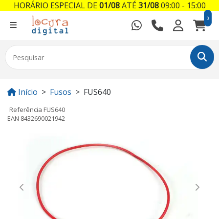
HORÁRIO ESPECIAL DE
01/08
ATÉ
31/08
09:00 - 15:00
0
Início
Fusos
FUS640
Referência
FUS640
EAN
8432690021942
Previous
Next