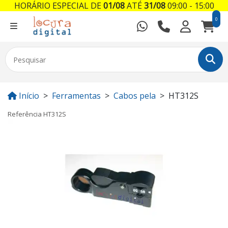
HORÁRIO ESPECIAL DE
01/08
ATÉ
31/08
09:00 - 15:00
0
Início
Ferramentas
Cabos pela
HT312S
Referência
HT312S