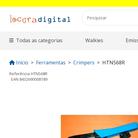
Todas as categorias
Walkies
Emis
Início
Ferramentas
Crimpers
HTN568R
Referência
HTN568R
EAN
8432690008189