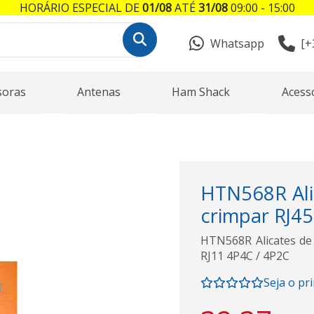
HORÁRIO ESPECIAL DE
01/08
ATÉ
31/08
09:00 - 15:00
Whatsapp
[+
soras
Antenas
Ham Shack
Acess
HTN568R Ali
crimpar RJ45 
HTN568R Alicates de 
RJ11 4P4C / 4P2C
Seja o pr