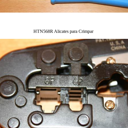
HTN568R Alicates para Crimpar