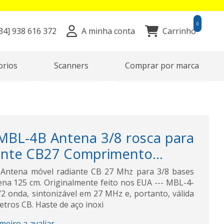
0
34]
938 616 372
A minha conta
Carrinho
orios
Scanners
Comprar por marca
L-4B Antena 3/8 rosca para
iante CB27 Comprimento...
tena móvel radiante CB 27 Mhz para 3/8 bases
a 125 cm. Originalmente feito nos EUA --- MBL-4-
2 onda, sintonizável em 27 MHz e, portanto, válida
tros CB. Haste de aço inoxi
imeiro a avaliar