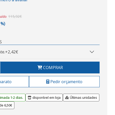
115,92€
luído
1%)
S
te.
+2,42€
COMPRAR
barato
Pedir orçamento
imada 1-2 dias.
disponível em loja
Últimas unidades
de 6,50€