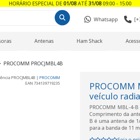
HORÁRIO ESPECIAL DE
01/08
ATÉ
31/08
09:00 - 15:00
Whatsapp
[+
soras
Antenas
Ham Shack
Acess
PROCOMM PROCJMBL4B
rência
PROCJMBL4B
|
PROCOMM
EAN
734139719235
PROCOMM MB
veículo rad
PROCOMM MBL-4-B An
Comprimento da anten
B é uma antena de 1/
para a banda de 11 me
Seja o pr