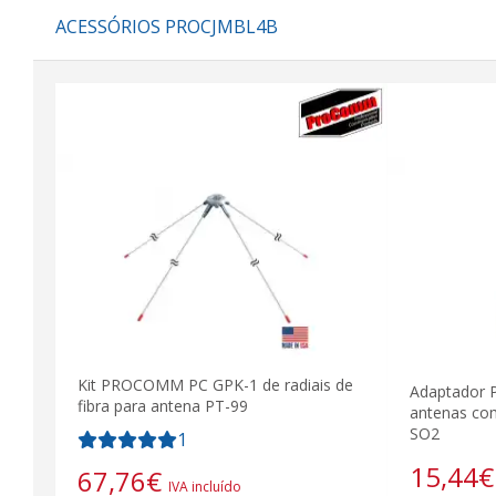
ACESSÓRIOS PROCJMBL4B
Kit PROCOMM PC GPK-1 de radiais de
Adaptador
fibra para antena PT-99
antenas co
SO2
1
15,44
€
67,76
€
IVA incluído