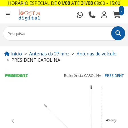
HORÁRIO ESPECIAL DE
01/08
ATÉ
31/08
09:00 - 15:00
0
Início
Antenas cb 27 mhz
Antenas de veículo
PRESIDENT CAROLINA
Referência
CAROLINA
|
PRESIDENT
Previous
Next