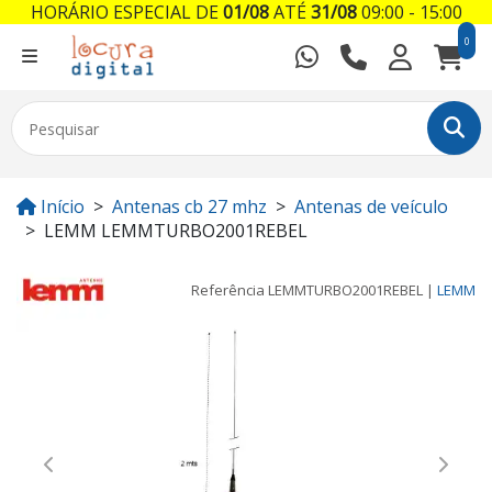
HORÁRIO ESPECIAL DE
01/08
ATÉ
31/08
09:00 - 15:00
0
Início
Antenas cb 27 mhz
Antenas de veículo
LEMM LEMMTURBO2001REBEL
Referência
LEMMTURBO2001REBEL
|
LEMM
Previous
Next