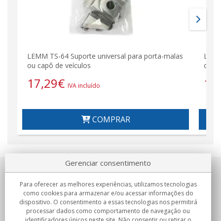
LEMM TS-64 Suporte universal para porta-malas
LEMM
ou capô de veículos
ou ca
17,29
€
11
IVA incluído
COMPRAR
Gerenciar consentimento
Sobre nosotros
Para oferecer as melhores experiências, utilizamos tecnologias
como cookies para armazenar e/ou acessar informações do
Compromissos
dispositivo. O consentimento a essas tecnologias nos permitirá
processar dados como comportamento de navegação ou
identificadores únicos neste site. Não consentir ou retirar o
Compras