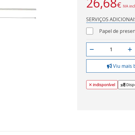
26,68
€
IVA inc
SERVIÇOS ADICIONAI
Papel de presen
Viu mais 
indisponível
Disp