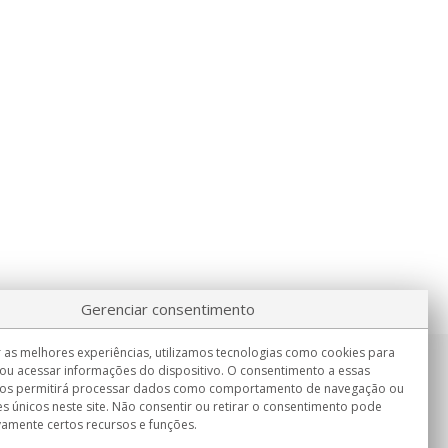
Gerenciar consentimento
 as melhores experiências, utilizamos tecnologias como cookies para
ou acessar informações do dispositivo. O consentimento a essas
Informação
nos permitirá processar dados como comportamento de navegação ou
Seg.-Sex. 9:00h - 15:00h.
es únicos neste site. Não consentir ou retirar o consentimento pode
Entrega em
vamente certos recursos e funções.