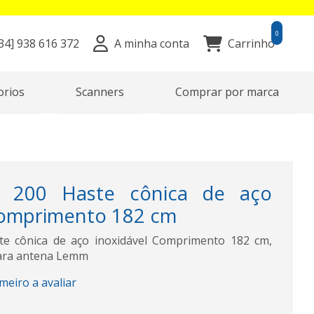
0
34]
938 616 372
A minha conta
Carrinho
orios
Scanners
Comprar por marca
200 Haste cônica de aço
Comprimento 182 cm
 cônica de aço inoxidável Comprimento 182 cm,
para antena Lemm
imeiro a avaliar