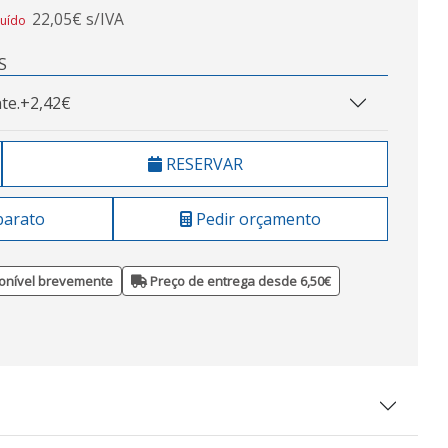
22,05€ s/IVA
luído
S
te.
+2,42€
RESERVAR
barato
Pedir orçamento
onível brevemente
Preço de entrega desde 6,50€