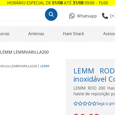
HORÁRIO ESPECIAL DE
01/08
ATÉ
31/08
09:00 - 15:00
Whatsapp
[+
soras
Antenas
Ham Shack
Acess
LEMM LEMMVARILLA200
rência
LEMMVARILLA200
|
LEMM
LEMM ROD 
inoxidável 
LEMM ROD 200 Haste
haste de reposição 
Seja o pr