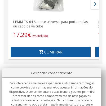
LEMM TS-64 Suporte universal para porta-malas
LEMM
ou capô de veículos
ou ca
17,29
€
11
IVA incluído
COMPRAR
Gerenciar consentimento
Sobre nosotros
Para oferecer as melhores experiências, utilizamos tecnologias
como cookies para armazenar e/ou acessar informações do
Compromissos
dispositivo. O consentimento a essas tecnologias nos permitirá
processar dados como comportamento de navegação ou
identificadores únicos neste site. Não consentir ou retirar o
Compras
consentimento pode afetar negativamente certos recursos e