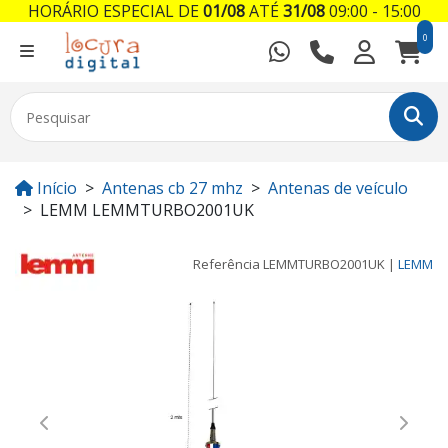
HORÁRIO ESPECIAL DE
01/08
ATÉ
31/08
09:00 - 15:00
0
Início
Antenas cb 27 mhz
Antenas de veículo
LEMM LEMMTURBO2001UK
Referência
LEMMTURBO2001UK
|
LEMM
Previous
Next