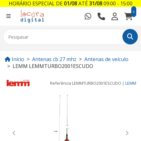
HORÁRIO ESPECIAL DE
01/08
ATÉ
31/08
09:00 - 15:00
0
Início
Antenas cb 27 mhz
Antenas de veículo
LEMM LEMMTURBO2001ESCUDO
Referência
LEMMTURBO2001ESCUDO
|
LEMM
Previous
Next