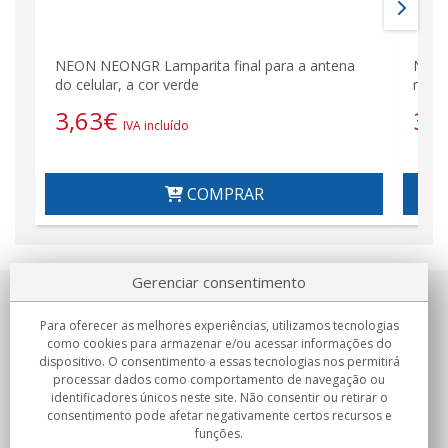
NEON NEONGR Lamparita final para a antena
NEON
do celular, a cor verde
móve
3,63
€
3,
IVA incluído
COMPRAR
Gerenciar consentimento
Sobre nosotros
Para oferecer as melhores experiências, utilizamos tecnologias
como cookies para armazenar e/ou acessar informações do
Compromissos
dispositivo. O consentimento a essas tecnologias nos permitirá
processar dados como comportamento de navegação ou
identificadores únicos neste site. Não consentir ou retirar o
Compras
consentimento pode afetar negativamente certos recursos e
funções.
Colectivos