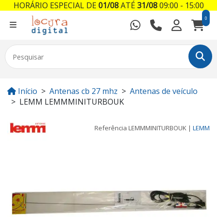
HORÁRIO ESPECIAL DE
01/08
ATÉ
31/08
09:00 - 15:00
0
Início
Antenas cb 27 mhz
Antenas de veículo
LEMM LEMMMINITURBOUK
Referência
LEMMMINITURBOUK
|
LEMM
Previous
Next