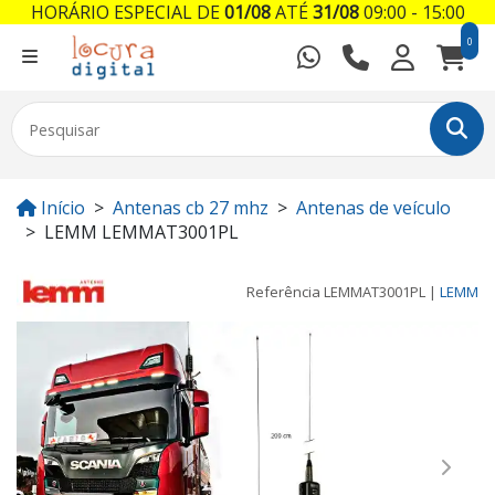
HORÁRIO ESPECIAL DE
01/08
ATÉ
31/08
09:00 - 15:00
0
Início
Antenas cb 27 mhz
Antenas de veículo
LEMM LEMMAT3001PL
Referência
LEMMAT3001PL
|
LEMM
Previous
Next