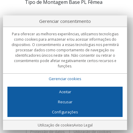
Tipo de Montagem Base PL Fêmea
Gerenciar consentimento
Sobre nosotros
Para oferecer as melhores experiências, utilizamos tecnologias
como cookies para armazenar e/ou acessar informações do
Compromissos
dispositivo. O consentimento a essas tecnologias nos permitirá
processar dados como comportamento de navegação ou
identificadores únicos neste site. Não consentir ou retirar o
Compras
consentimento pode afetar negativamente certos recursos e
funções.
Colectivos
Gerenciar cookies
Parceiros
Informação
Aceitar
Recusar
Configurações
C/Flassaders, 13, Nave 6, 08130 Santa Perpètua de Mogoda
(Barcelona) - Espanha
Locura Digital - Todos os direitos reservados
Aviso Legal
Utilização de cookies
Aviso Legal
Protecção de datos
Utilização de cookies