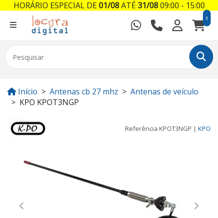
HORÁRIO ESPECIAL DE
01/08
ATÉ
31/08
09:00 - 15:00
0
Início
Antenas cb 27 mhz
Antenas de veículo
KPO KPOT3NGP
Referência
KPOT3NGP
|
KPO
Previous
Next