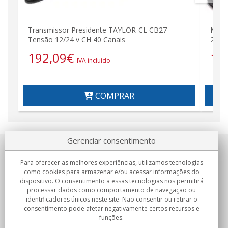
Transmissor Presidente TAYLOR-CL CB27
Midl
Tensão 12/24 v CH 40 Canais
27 M
192,09
€
15
IVA incluído
COMPRAR
Gerenciar consentimento
Sobre nosotros
Para oferecer as melhores experiências, utilizamos tecnologias
como cookies para armazenar e/ou acessar informações do
Compromissos
dispositivo. O consentimento a essas tecnologias nos permitirá
processar dados como comportamento de navegação ou
identificadores únicos neste site. Não consentir ou retirar o
Compras
consentimento pode afetar negativamente certos recursos e
funções.
Colectivos