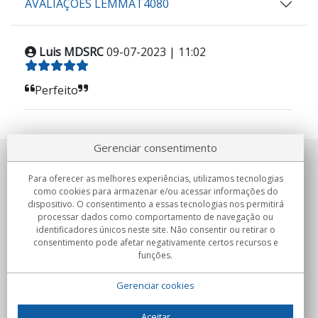
AVALIAÇÕES LEMMAT4080
Luis MDSRC
09-07-2023 | 11:02
Perfeito
Gerenciar consentimento
Sobre nosotros
Para oferecer as melhores experiências, utilizamos tecnologias
como cookies para armazenar e/ou acessar informações do
Compromissos
dispositivo. O consentimento a essas tecnologias nos permitirá
processar dados como comportamento de navegação ou
identificadores únicos neste site. Não consentir ou retirar o
Compras
consentimento pode afetar negativamente certos recursos e
funções.
Colectivos
Gerenciar cookies
Parceiros
Informação
Aceitar