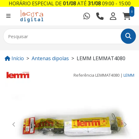
HORÁRIO ESPECIAL DE
01/08
ATÉ
31/08
09:00 - 15:00
0
Início
Antenas dipolas
LEMM LEMMAT4080
Referência
LEMMAT4080
|
LEMM
Previous
Next