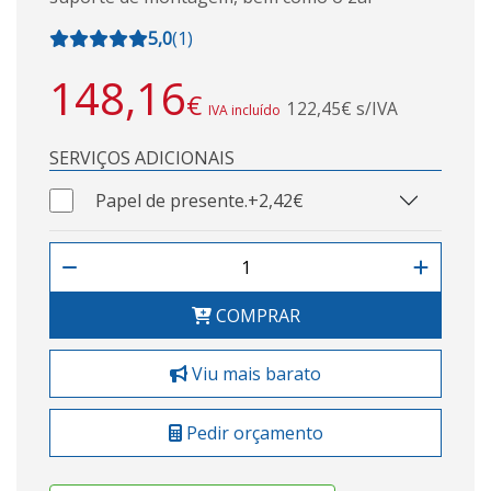
5,0
(
1
)
148,16
€
122,45€ s/IVA
IVA incluído
SERVIÇOS ADICIONAIS
Papel de presente.
+2,42€
COMPRAR
Viu mais barato
Pedir orçamento