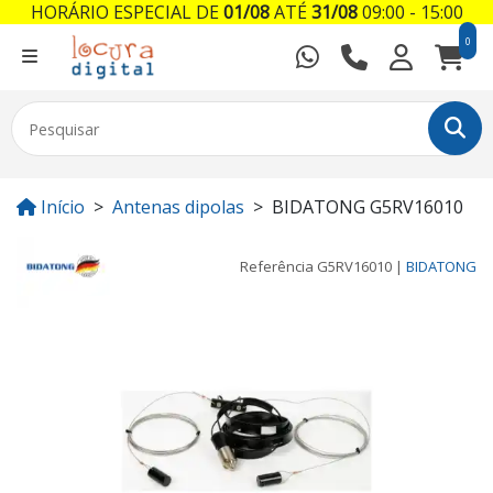
HORÁRIO ESPECIAL DE
01/08
ATÉ
31/08
09:00 - 15:00
0
Início
Antenas dipolas
BIDATONG G5RV16010
Referência
G5RV16010
|
BIDATONG