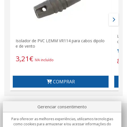
LEMM
Isolador de PVC LEMM VR114 para cabos dipolo
cabos
e de vento
3,21
€
8,
IVA incluído
COMPRAR
Gerenciar consentimento
Sobre nosotros
Para oferecer as melhores experiências, utilizamos tecnologias
como cookies para armazenar e/ou acessar informações do