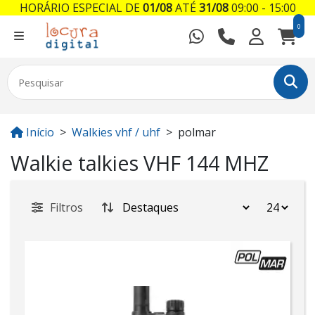
HORÁRIO ESPECIAL DE
01/08
ATÉ
31/08
09:00 - 15:00
0
Início
Walkies vhf / uhf
polmar
Walkie talkies VHF 144 MHZ
Filtros