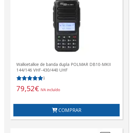
Walkietalkie de banda dupla POLMAR DB10-MKII
144/146 VHF-430/440 UHF
1
79,52
€
IVA incluído
COMPRAR