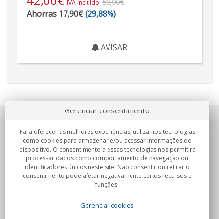
42,00
€
59,90€
IVA incluído
Ahorras 17,90€
(29,88%)
AVISAR
Gerenciar consentimento
Sobre nosotros
Para oferecer as melhores experiências, utilizamos tecnologias
como cookies para armazenar e/ou acessar informações do
Compromissos
dispositivo. O consentimento a essas tecnologias nos permitirá
processar dados como comportamento de navegação ou
identificadores únicos neste site. Não consentir ou retirar o
Compras
consentimento pode afetar negativamente certos recursos e
funções.
Colectivos
Gerenciar cookies
Parceiros