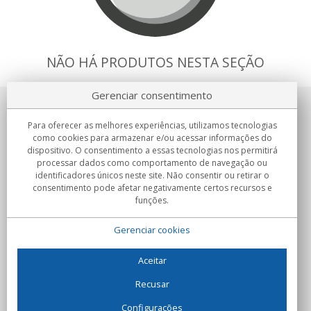
NÃO HÁ PRODUTOS NESTA SEÇÃO
Gerenciar consentimento
Sobre nosotros
Para oferecer as melhores experiências, utilizamos tecnologias
como cookies para armazenar e/ou acessar informações do
Compromissos
dispositivo. O consentimento a essas tecnologias nos permitirá
processar dados como comportamento de navegação ou
identificadores únicos neste site. Não consentir ou retirar o
Compras
consentimento pode afetar negativamente certos recursos e
funções.
Colectivos
Gerenciar cookies
Parceiros
Informação
Aceitar
Recusar
Configurações