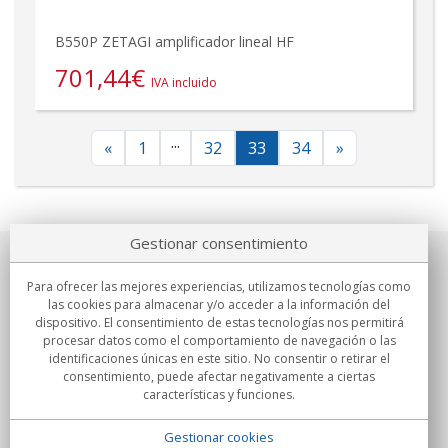
B550P ZETAGI amplificador lineal HF
701,44
€
IVA incluido
...
«
1
32
33
34
»
Gestionar consentimiento
Sobre nosotros
Para ofrecer las mejores experiencias, utilizamos tecnologías como
las cookies para almacenar y/o acceder a la información del
Compromisos
dispositivo. El consentimiento de estas tecnologías nos permitirá
procesar datos como el comportamiento de navegación o las
identificaciones únicas en este sitio. No consentir o retirar el
Compras
consentimiento, puede afectar negativamente a ciertas
características y funciones.
Colectivos
Gestionar cookies
Partners