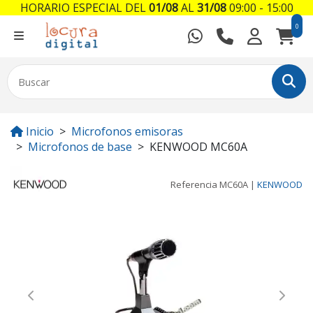
HORARIO ESPECIAL DEL
01/08
AL
31/08
09:00 - 15:00
0
Inicio
Microfonos emisoras
Microfonos de base
KENWOOD MC60A
Referencia
MC60A
|
KENWOOD
Previous
Next