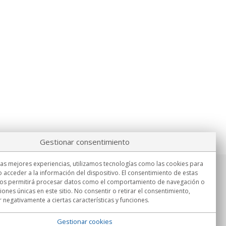
Gestionar consentimiento
las mejores experiencias, utilizamos tecnologías como las cookies para
 acceder a la información del dispositivo. El consentimiento de estas
Información
nos permitirá procesar datos como el comportamiento de navegación o
Lu.-Vi. 9:00h - 15:00h.
ciones únicas en este sitio. No consentir o retirar el consentimiento,
Entrega en
 negativamente a ciertas características y funciones.
Gestionar cookies