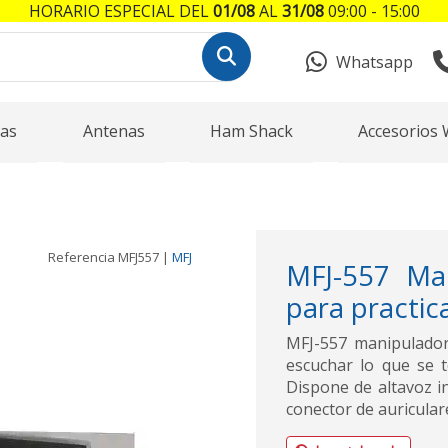
HORARIO ESPECIAL DEL
01/08
AL
31/08
09:00 - 15:00
Whatsapp
as
Antenas
Ham Shack
Accesorios 
Referencia
MFJ557
|
MFJ
MFJ-557 Man
para practic
MFJ-557 manipulador
escuchar lo que se t
Dispone de altavoz i
conector de auricular