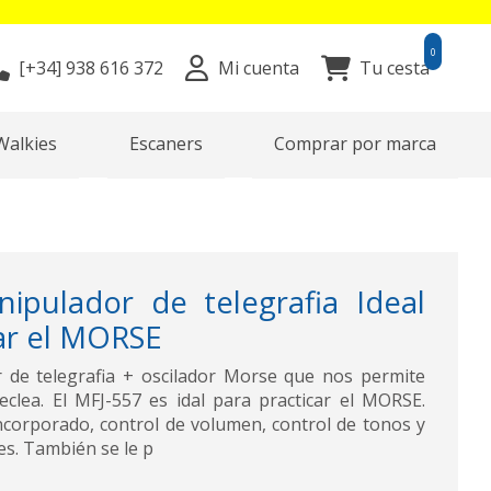
0
[+34]
938 616 372
Mi cuenta
Tu cesta
Walkies
Escaners
Comprar por marca
ipulador de telegrafia Ideal
ar el MORSE
 de telegrafia + oscilador Morse que nos permite
eclea. El MFJ-557 es idal para practicar el MORSE.
ncorporado, control de volumen, control de tonos y
es. También se le p