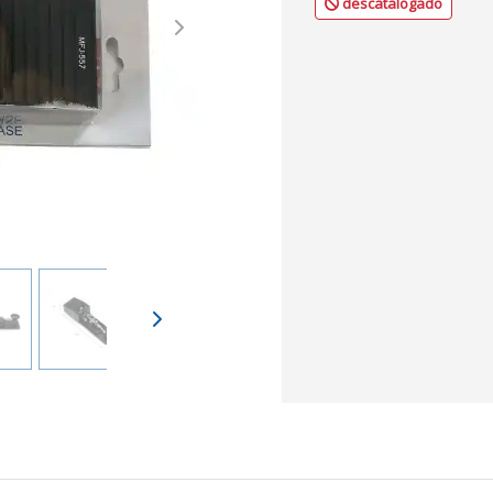
descatalogado
Next