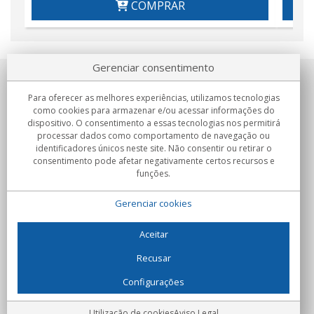
COMPRAR
Gerenciar consentimento
Sobre nosotros
Para oferecer as melhores experiências, utilizamos tecnologias
como cookies para armazenar e/ou acessar informações do
Compromissos
dispositivo. O consentimento a essas tecnologias nos permitirá
processar dados como comportamento de navegação ou
identificadores únicos neste site. Não consentir ou retirar o
Compras
consentimento pode afetar negativamente certos recursos e
funções.
Colectivos
Gerenciar cookies
Parceiros
Informação
Aceitar
Recusar
Configurações
C/Flassaders, 13, Nave 6, 08130 Santa Perpètua de Mogoda
(Barcelona) - Espanha
Locura Digital - Todos os direitos reservados
Aviso Legal
Utilização de cookies
Aviso Legal