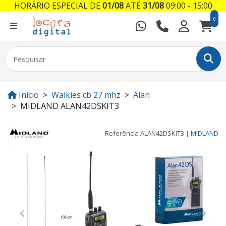
HORÁRIO ESPECIAL DE
01/08
ATÉ
31/08
09:00 - 15:00
0
Início
Walkies cb 27 mhz
Alan
MIDLAND ALAN42DSKIT3
Referência
ALAN42DSKIT3
|
MIDLAND
Previous
Next