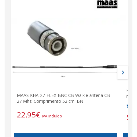
Bater
MAAS KHA-27-FLEX-BNC CB Walkie antena CB
mAh 
27 Mhz. Comprimento 52 cm. BN
22,95
€
59
IVA incluído