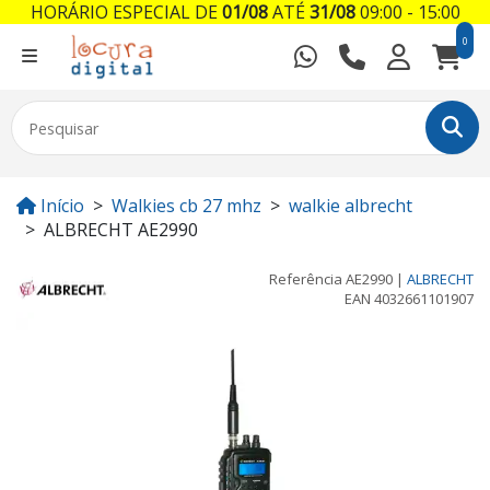
HORÁRIO ESPECIAL DE
01/08
ATÉ
31/08
09:00 - 15:00
0
Início
Walkies cb 27 mhz
walkie albrecht
ALBRECHT AE2990
Referência
AE2990
|
ALBRECHT
EAN
4032661101907