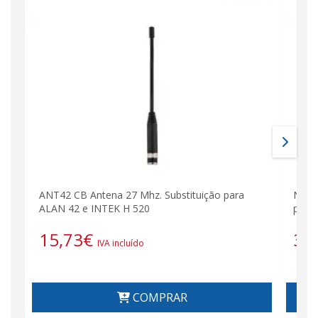
ANT42 CB Antena 27 Mhz. Substituição para
Nauz
ALAN 42 e INTEK H 520
padr
15,73
€
38
IVA incluído
COMPRAR