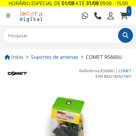
HORÁRIO ESPECIAL DE
01/08
ATÉ
31/08
09:00 - 15:00
0
Início
Suportes de antenas
COMET RS660U
Referência
RS660U
|
COMET
EAN
8032182627401