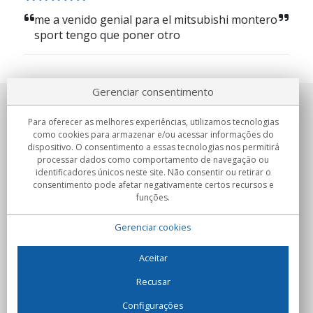
me a venido genial para el mitsubishi montero
sport tengo que poner otro
Gerenciar consentimento
Sobre nosotros
Para oferecer as melhores experiências, utilizamos tecnologias
como cookies para armazenar e/ou acessar informações do
Compromissos
dispositivo. O consentimento a essas tecnologias nos permitirá
processar dados como comportamento de navegação ou
identificadores únicos neste site. Não consentir ou retirar o
Compras
consentimento pode afetar negativamente certos recursos e
funções.
Colectivos
Gerenciar cookies
Parceiros
Informação
Aceitar
Recusar
Configurações
C/Flassaders, 13, Nave 6, 08130 Santa Perpètua de Mogoda