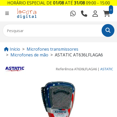
HORÁRIO ESPECIAL DE
01/08
ATÉ
31/08
09:00 - 15:00
0
Início
Microfones transmissores
Microfones de mão
ASTATIC AT636LFLAGA6
Referência
AT636LFLAGA6
|
ASTATIC