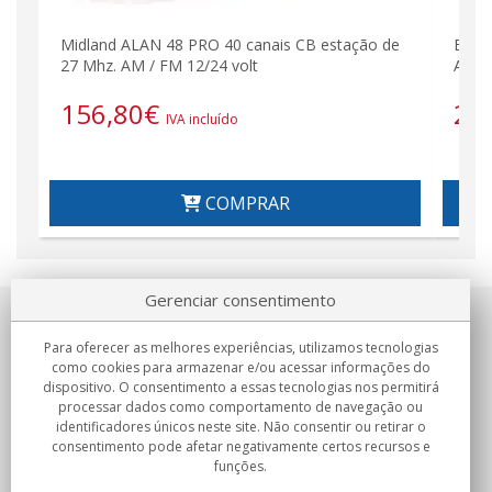
Midland ALAN 48 PRO 40 canais CB estação de
Esta
27 Mhz. AM / FM 12/24 volt
AM/F
156,80
€
24
IVA incluído
COMPRAR
Gerenciar consentimento
Sobre nosotros
Para oferecer as melhores experiências, utilizamos tecnologias
como cookies para armazenar e/ou acessar informações do
Compromissos
dispositivo. O consentimento a essas tecnologias nos permitirá
processar dados como comportamento de navegação ou
identificadores únicos neste site. Não consentir ou retirar o
Compras
consentimento pode afetar negativamente certos recursos e
funções.
Colectivos