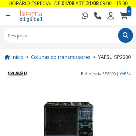
HORÁRIO ESPECIAL DE
01/08
ATÉ
31/08
09:00 - 15:00
0
Início
Colunas do transmissores
YAESU SP2000
Referência
SP2000
|
YAESU