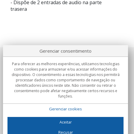
- Dispõe de 2 entradas de audio na parte
trasera
Gerenciar consentimento
Sobre nosotros
Para oferecer as melhores experiências, utilizamos tecnologias
como cookies para armazenar e/ou acessar informações do
Compromissos
dispositivo. O consentimento a essas tecnologias nos permitirá
processar dados como comportamento de navegação ou
identificadores únicos neste site. Não consentir ou retirar o
Compras
consentimento pode afetar negativamente certos recursos e
funções.
Colectivos
Gerenciar cookies
Parceiros
Informação
Aceitar
Recusar