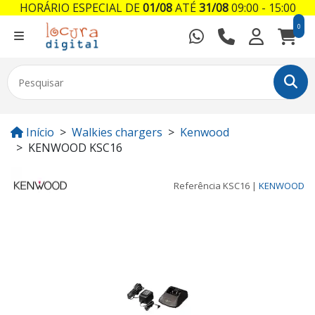
HORÁRIO ESPECIAL DE
01/08
ATÉ
31/08
09:00 - 15:00
0
Início
Walkies chargers
Kenwood
KENWOOD KSC16
Referência
KSC16
|
KENWOOD