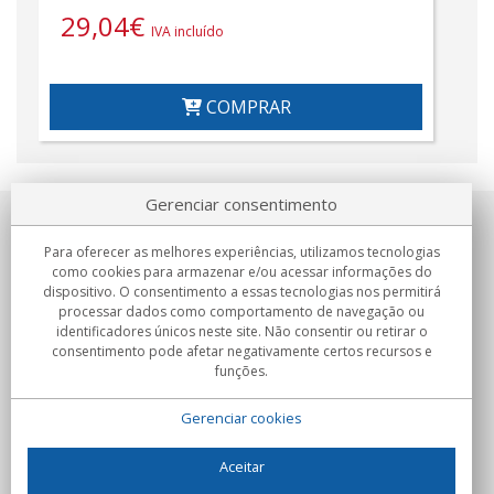
29,04
€
IVA incluído
COMPRAR
Gerenciar consentimento
Sobre nosotros
Para oferecer as melhores experiências, utilizamos tecnologias
como cookies para armazenar e/ou acessar informações do
Compromissos
dispositivo. O consentimento a essas tecnologias nos permitirá
processar dados como comportamento de navegação ou
identificadores únicos neste site. Não consentir ou retirar o
Compras
consentimento pode afetar negativamente certos recursos e
funções.
Colectivos
Gerenciar cookies
Parceiros
Informação
Aceitar