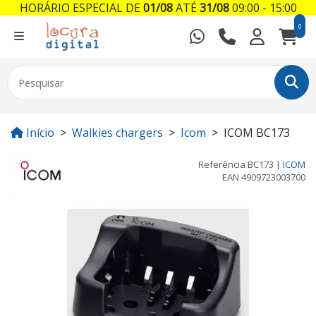
HORÁRIO ESPECIAL DE
01/08
ATÉ
31/08
09:00 - 15:00
0
Início
Walkies chargers
Icom
ICOM BC173
Referência
BC173
|
ICOM
EAN
4909723003700