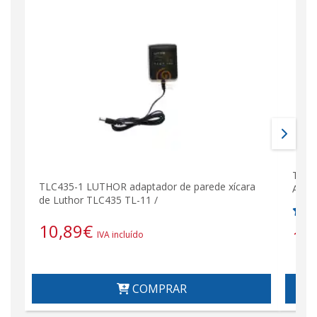
Tran
TLC435-1 LUTHOR adaptador de parede xícara
AFS
de Luthor TLC435 TL-11 /
10,89
€
10
IVA incluído
COMPRAR