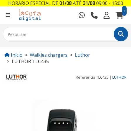
HORÁRIO ESPECIAL DE
01/08
ATÉ
31/08
09:00 - 15:00
0
Início
Walkies chargers
Luthor
LUTHOR TLC435
Referência
TLC435
|
LUTHOR