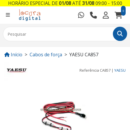
HORÁRIO ESPECIAL DE
01/08
ATÉ
31/08
09:00 - 15:00
0
Início
Cabos de força
YAESU CA857
Referência
CA857
|
YAESU