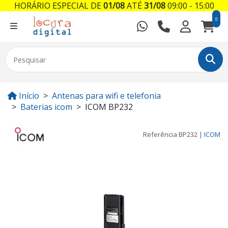
HORÁRIO ESPECIAL DE
01/08
ATÉ
31/08
09:00 - 15:00
0
Início
Antenas para wifi e telefonia
Baterias icom
ICOM BP232
Referência
BP232
|
ICOM