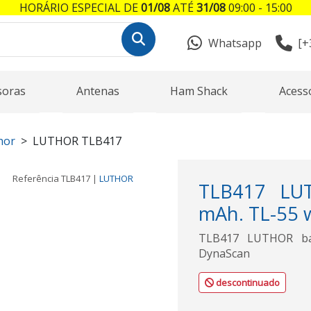
HORÁRIO ESPECIAL DE
01/08
ATÉ
31/08
09:00 - 15:00
Whatsapp
[+
soras
Antenas
Ham Shack
Acess
hor
LUTHOR TLB417
Referência
TLB417
|
LUTHOR
TLB417 LUT
mAh. TL-55 
TLB417 LUTHOR bat
DynaScan
descontinuado