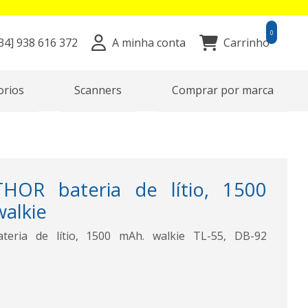
0
34]
938 616 372
A minha conta
Carrinho
orios
Scanners
Comprar por marca
HOR bateria de lítio, 1500
walkie
eria de lítio, 1500 mAh. walkie TL-55, DB-92