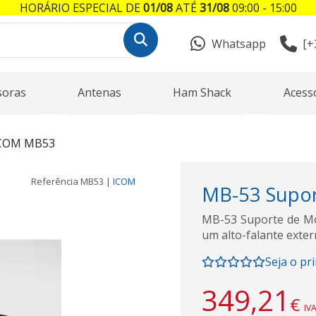
HORÁRIO ESPECIAL DE
01/08
ATÉ
31/08
09:00 - 15:00
Whatsapp
[+
soras
Antenas
Ham Shack
Acess
COM MB53
Referência
MB53
|
ICOM
MB-53 Supo
MB-53 Suporte de Mo
um alto-falante exte
Seja o pr
349,21
€
IVA