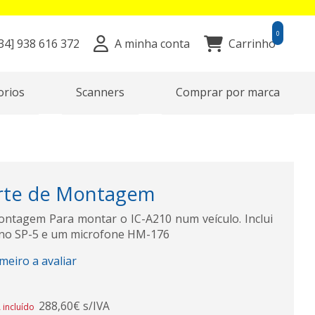
0
34]
938 616 372
A minha conta
Carrinho
orios
Scanners
Comprar por marca
rte de Montagem
ntagem Para montar o IC-A210 num veículo. Inclui
rno SP-5 e um microfone HM-176
imeiro a avaliar
288,60€ s/IVA
 incluído