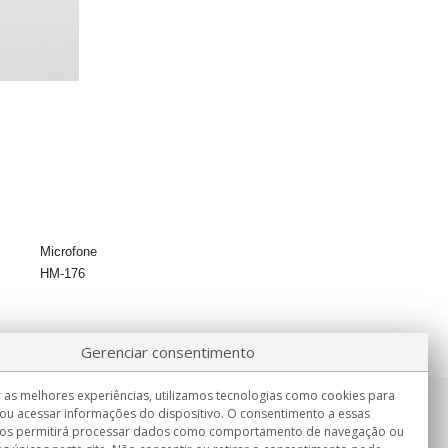
Microfone
HM-176
Gerenciar consentimento
 as melhores experiências, utilizamos tecnologias como cookies para
ou acessar informações do dispositivo. O consentimento a essas
Informação
nos permitirá processar dados como comportamento de navegação ou
Seg.-Sex. 9:00h - 15:00h.