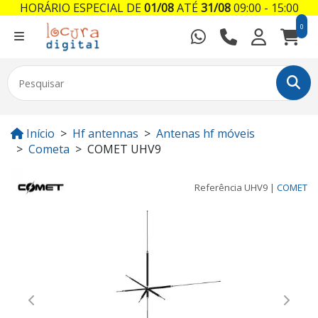
HORÁRIO ESPECIAL DE
01/08
ATÉ
31/08
09:00 - 15:00
0
Início
Hf antennas
Antenas hf móveis
Cometa
COMET UHV9
Referência
UHV9
|
COMET
Previous
Next