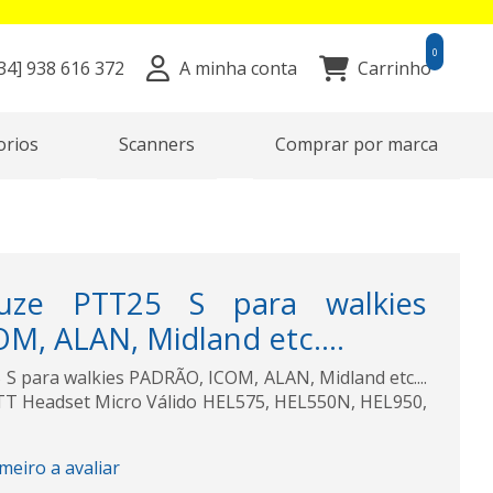
0
34]
938 616 372
A minha conta
Carrinho
orios
Scanners
Comprar por marca
ze PTT25 S para walkies
M, ALAN, Midland etc....
para walkies PADRÃO, ICOM, ALAN, Midland etc....
T Headset Micro Válido HEL575, HEL550N, HEL950,
imeiro a avaliar