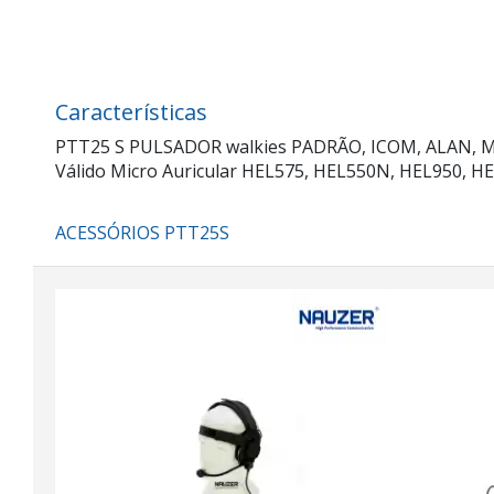
Características
PTT25 S PULSADOR walkies PADRÃO, ICOM, ALAN, MID
Válido Micro Auricular HEL575, HEL550N, HEL950, HE
ACESSÓRIOS PTT25S