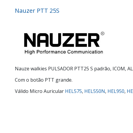
Nauzer PTT 25S
Nauze walkies PULSADOR PTT25 S padrão, ICOM, ALA
Com o botão PTT grande.
Válido Micro Auricular
HEL575
,
HEL550N
,
HEL950
,
HE