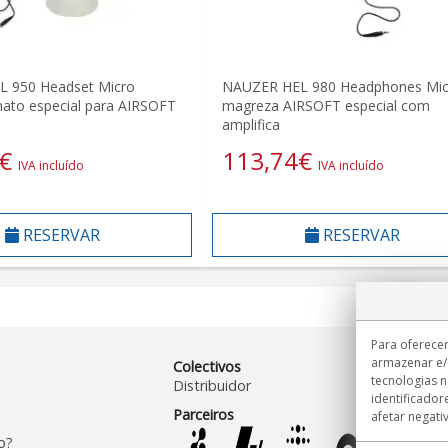
 950 Headset Micro
NAUZER HEL 980 Headphones Mic
ato especial para AIRSOFT
magreza AIRSOFT especial com
amplifica
€
113,74
€
IVA incluído
IVA incluído
RESERVAR
RESERVAR
Para oferecer
armazenar e/
Colectivos
tecnologias 
Distribuidor
identificador
Parceiros
afetar negati
o?