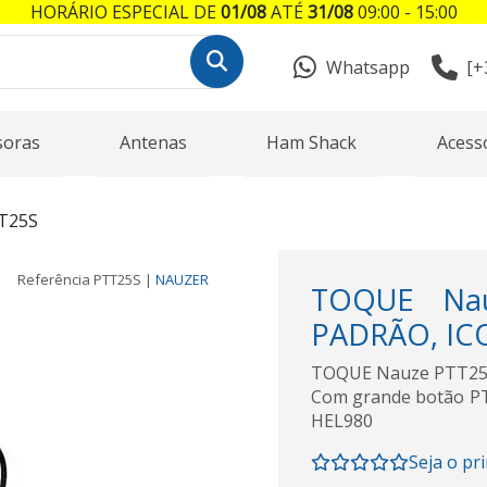
HORÁRIO ESPECIAL DE
01/08
ATÉ
31/08
09:00 - 15:00
Whatsapp
[+
soras
Antenas
Ham Shack
Acess
T25S
Referência
PTT25S
|
NAUZER
TOQUE Nau
PADRÃO, ICO
TOQUE Nauze PTT25 S 
Com grande botão PT
HEL980
Seja o pr