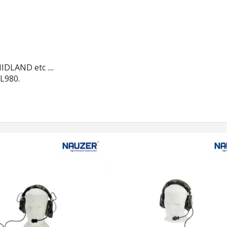
LAND etc ....
L980.