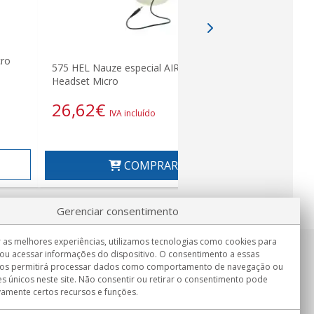
ro
575 HEL Nauze especial AIRSOFT
Headset Micro
26,62
€
IVA incluído
COMPRAR
Gerenciar consentimento
 as melhores experiências, utilizamos tecnologias como cookies para
ou acessar informações do dispositivo. O consentimento a essas
Informação
nos permitirá processar dados como comportamento de navegação ou
Seg.-Sex. 9:00h - 15:00h.
es únicos neste site. Não consentir ou retirar o consentimento pode
Entrega em
vamente certos recursos e funções.