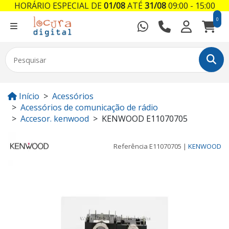
HORÁRIO ESPECIAL DE
01/08
ATÉ
31/08
09:00 - 15:00
0
Início
Acessórios
Acessórios de comunicação de rádio
Accesor. kenwood
KENWOOD E11070705
Referência
E11070705
|
KENWOOD