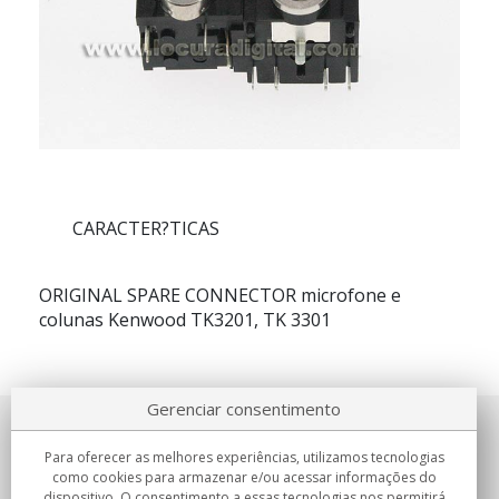
CARACTER?TICAS
ORIGINAL SPARE CONNECTOR microfone e
colunas Kenwood TK3201, TK 3301
Gerenciar consentimento
Sobre nosotros
Para oferecer as melhores experiências, utilizamos tecnologias
como cookies para armazenar e/ou acessar informações do
Compromissos
dispositivo. O consentimento a essas tecnologias nos permitirá