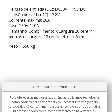
Tensão de entrada (DC):
DC30V ~ 19V DC
Tensão de saída (DC):
13.8V
Corrente máxima:
20A
Fuse:
230V / 10A
Tamanho: Comprimento x Largura 20 cent??
metros de largura 18 centímetros x 6 cm
Peso: 1.550 kg
.
Gerenciar consentimento
Sobre nosotros
Para oferecer as melhores experiências, utilizamos tecnologias
como cookies para armazenar e/ou acessar informações do
Compromissos
dispositivo. O consentimento a essas tecnologias nos permitirá
processar dados como comportamento de navegação ou