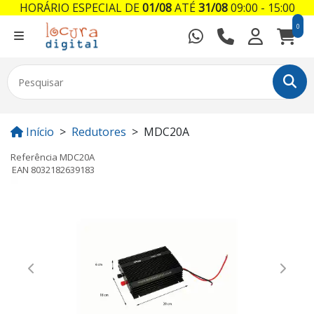
HORÁRIO ESPECIAL DE
01/08
ATÉ
31/08
09:00 - 15:00
0
Início
Redutores
MDC20A
Referência
MDC20A
EAN
8032182639183
Previous
Next