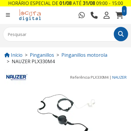
HORÁRIO ESPECIAL DE
01/08
ATÉ
31/08
09:00 - 15:00
0
Início
Pinganillos
Pinganillos motorola
NAUZER PLX330M4
Referência
PLX330M4
|
NAUZER