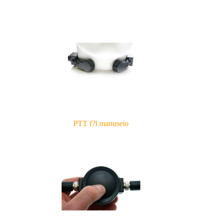
PTT f?l manuseio