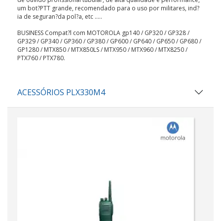
um bot?PTT grande, recomendado para o uso por militares, ind?
ia de seguran?da pol?a, etc .....
BUSINESS Compat?l com MOTOROLA gp140 / GP320 / GP328 /
GP329 / GP340 / GP360 / GP380 / GP600 / GP640 / GP650 / GP680 /
GP1280 / MTX850 / MTX850LS / MTX950 / MTX960 / MTX8250 /
PTX760 / PTX780.
ACESSÓRIOS PLX330M4